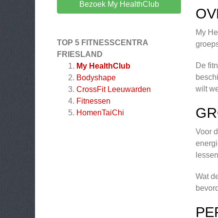
Bezoek My HealthClub
OV
My Hea
TOP 5 FITNESSCENTRA
groeps
FRIESLAND
De fit
My HealthClub
beschi
Bodyshape
wilt w
CrossFit Leeuwarden
Fitnessen
GR
HomenTaiChi
Voor d
energi
lessen
Wat de
bevord
PE