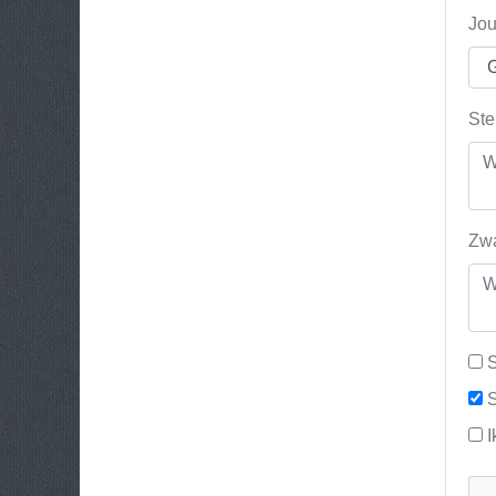
Jou
Ste
Zwa
S
S
I