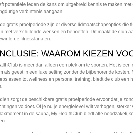
eft potentiële leden de kans om uitgebreid kennis te maken met de
ngdurige verbintenis aangaan.
de gratis proefperiode zijn er diverse lidmaatschapsopties die fl
 met verschillende wensen en behoeften. Dit maakt de club aan
winterde fitnessfanaten.
NCLUSIE: WAAROM KIEZEN VO
lthClub is meer dan alleen een plek om te sporten. Het is ee
m als geest in een luxe setting zonder de bijbehorende kosten. M
epslessen tot wellness en personal training, biedt de club een
n.
ien zorgt de beschikbare gratis proefperiode ervoor dat je zond
htingen voldoet. Of je nu je energielevel wilt verhogen, sterker
laxmoment in de sauna, My HealthClub biedt alle noodzakelijk
en.