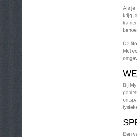
Als je
krijg 
traine
behoef
De fil
Met ee
omgev
WE
Bij My
geniet
ontspa
fysieke
SP
Een va