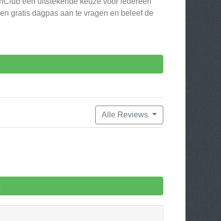
lthClub een uitstekende keuze voor iedereen
een gratis dagpas aan te vragen en beleef de
b
Alle Reviews
b