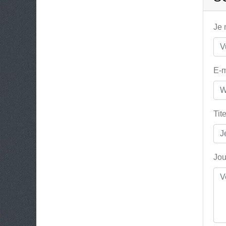
Je
E-m
Tit
Jou