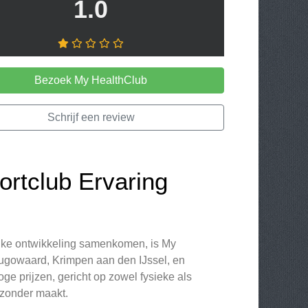
1.0
Bezoek My HealthClub
Schrijf een review
rtclub Ervaring
lijke ontwikkeling samenkomen, is My
hugowaard, Krimpen aan den IJssel, en
e prijzen, gericht op zowel fysieke als
jzonder maakt.