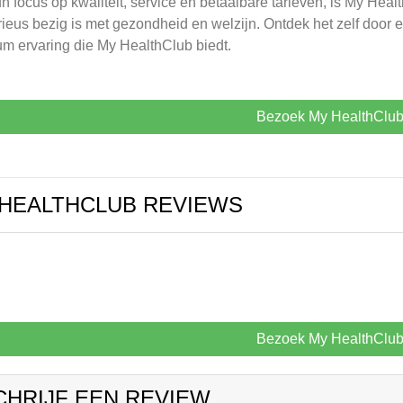
n focus op kwaliteit, service en betaalbare tarieven, is My Hea
rieus bezig is met gezondheid en welzijn. Ontdek het zelf door 
m ervaring die My HealthClub biedt.
Bezoek My HealthClu
HEALTHCLUB REVIEWS
Bezoek My HealthClu
CHRIJF EEN REVIEW