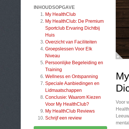
INHOUDSOPGAVE
My HealthClub
My HealthClub: De Premium
Sportclub Ervaring Dichtbij
Huis
Overzicht van Faciliteiten
Groepslessen Voor Elk
Niveau
Persoonlijke Begeleiding en
Training
My
Wellness en Ontspanning
Speciale Aanbiedingen en
Dic
Lidmaatschappen
Conclusie: Waarom Kiezen
Voor w
Voor My HealthClub?
Health
My HealthClub
Reviews
Leeuwa
Schrijf een review
mental