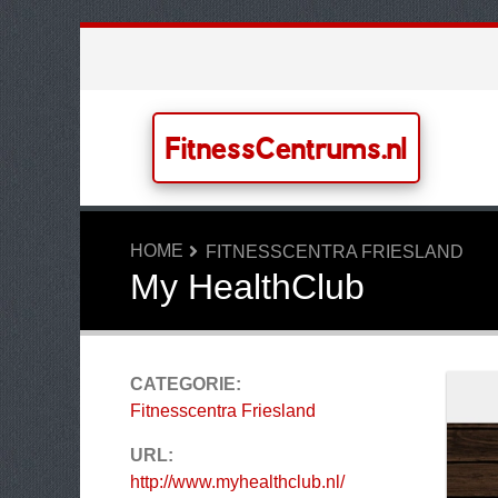
FitnessCentrums.nl
HOME
FITNESSCENTRA FRIESLAND
My HealthClub
CATEGORIE:
Fitnesscentra Friesland
URL:
http://www.myhealthclub.nl/