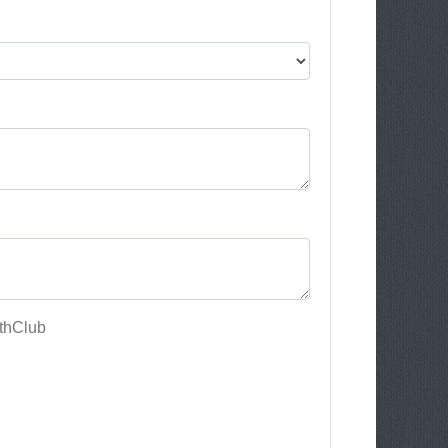
lthClub