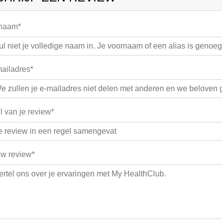
 naam*
ailadres*
el van je review*
w review*