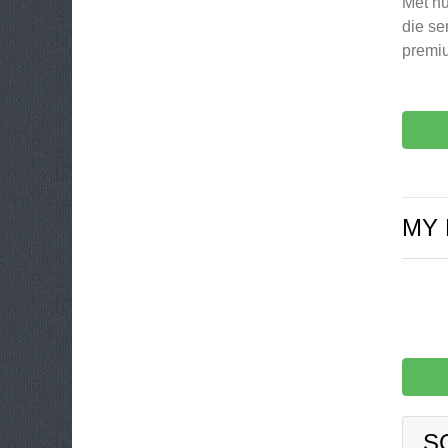
Met hu
die se
premiu
MY 
S