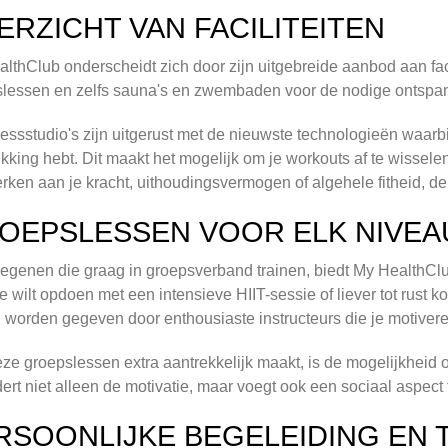
ERZICHT VAN FACILITEITEN
lthClub onderscheidt zich door zijn uitgebreide aanbod aan faci
lessen en zelfs sauna's en zwembaden voor de nodige ontspanni
nessstudio's zijn uitgerust met de nieuwste technologieën waarbij
kking hebt. Dit maakt het mogelijk om je workouts af te wisselen
erken aan je kracht, uithoudingsvermogen of algehele fitheid, d
OEPSLESSEN VOOR ELK NIVEA
egenen die graag in groepsverband trainen, biedt My HealthClu
e wilt opdoen met een intensieve HIIT-sessie of liever tot rust k
 worden gegeven door enthousiaste instructeurs die je motiveren 
ze groepslessen extra aantrekkelijk maakt, is de mogelijkheid
ert niet alleen de motivatie, maar voegt ook een sociaal aspect t
RSOONLIJKE BEGELEIDING EN 