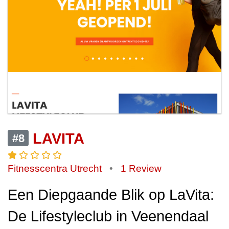
LAVITA
#8
Fitnesscentra Utrecht
•
1 Review
Een Diepgaande Blik op LaVita:
De Lifestyleclub in Veenendaal