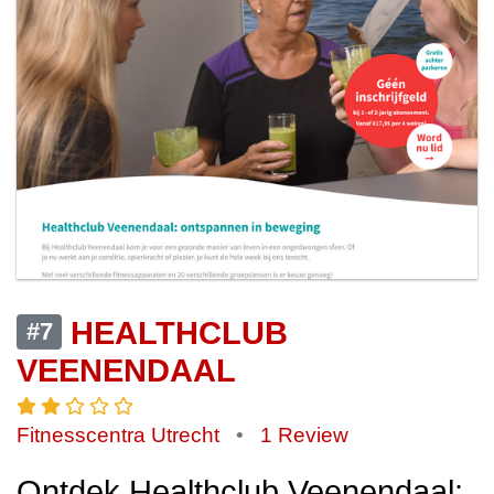
HEALTHCLUB
#7
VEENENDAAL
Fitnesscentra Utrecht
•
1 Review
Ontdek Healthclub Veenendaal: