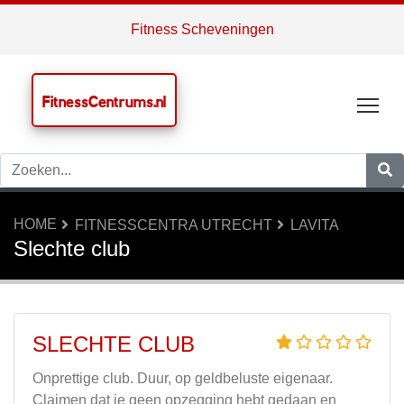
Fitness Scheveningen
FitnessCentrums.nl
Tog
HOME
FITNESSCENTRA UTRECHT
LAVITA
Slechte club
SLECHTE CLUB
Onprettige club. Duur, op geldbeluste eigenaar.
Claimen dat je geen opzegging hebt gedaan en